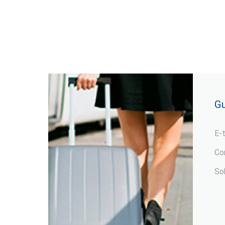
Gu
E-
Co
So