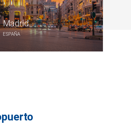
Madrid
ESPAÑA
ropuerto