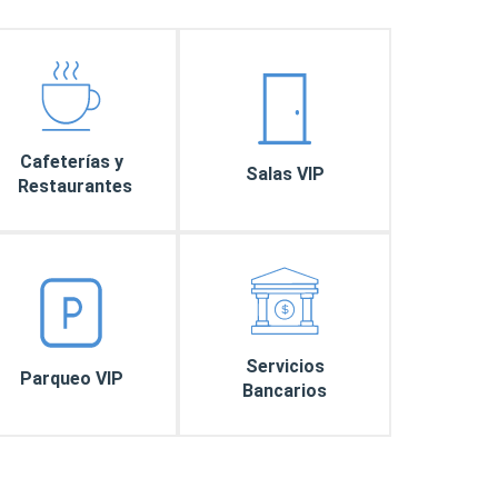
Cafeterías y
Salas VIP
Restaurantes
Altice
Es una compañía proveedora de servicios de
telecomunicaciones en la…
Servicios
Parqueo VIP
Bancarios