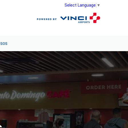
Select Language
▼
esos
s