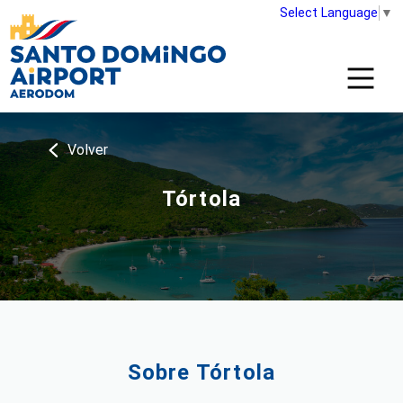
Select Language
▼
Volver
Tórtola
Sobre Tórtola