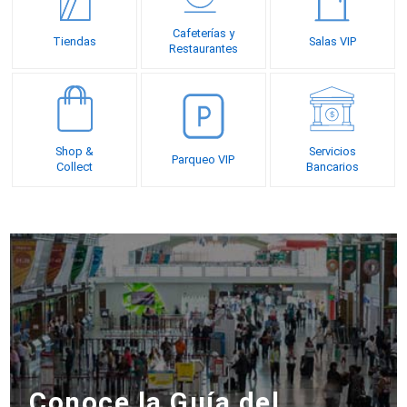
Cafeterías y
Tiendas
Salas VIP
Restaurantes
Shop &
Servicios
Parqueo VIP
Collect
Bancarios
Conoce la Guía del