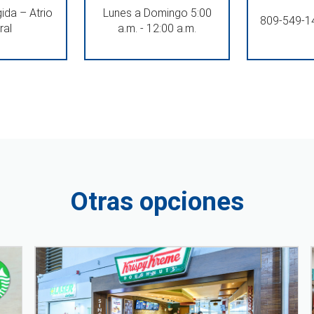
ida – Atrio
Lunes a Domingo 5:00
809-549-1
ral
a.m. - 12:00 a.m.
Otras opciones