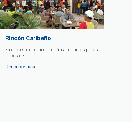
Rincón Caribeño
Pizz
En este espacio puedes disfrutar de puros platos
En es
típicos de…
ensal
Descubre más
Desc