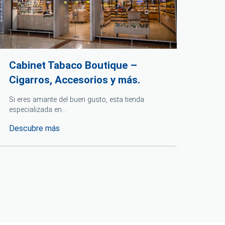
Cabinet Tabaco Boutique –
Lac
Cigarros, Accesorios y más.
Lacos
la cu
Si eres amante del buen gusto, esta tienda
especializada en…
Desc
Descubre más